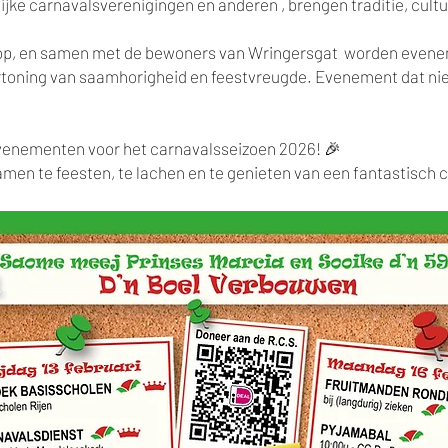
jke carnavalsverenigingen en anderen , brengen traditie, cultu
kop, en samen met de bewoners van Wringersgat worden even
vertoning van saamhorigheid en feestvreugde. Evenement dat 
venementen voor het carnavalsseizoen 2026! 🎉
amen te feesten, te lachen en te genieten van een fantastisch 