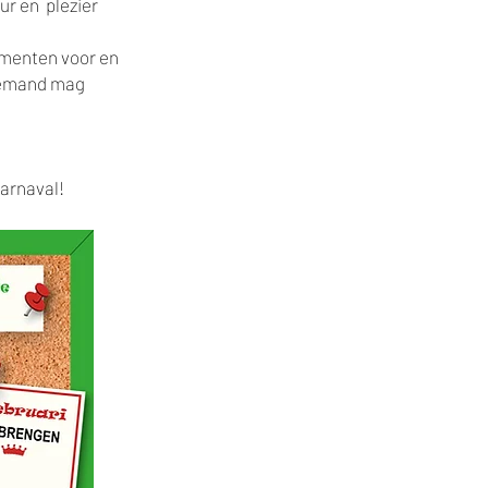
ur en plezier
ementen voor en
niemand mag
carnaval!